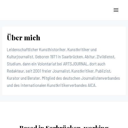
Zum
Inhalt
MAI
springen
MEN
Über mich
Leidenschaftlicher Kunsthistoriker, Kunstkritiker und
Kulturjournalist. Geboren 1971 in Saarbrücken, Abitur, Zivildienst,
Studium, dann ein Volontariat bei ARTSJOURNAL, dort auch
Redakteur, seit 2001 freier Journalist, Kunstkritiker, Publizist,
Kurator und Berater. Mitglied des deutschen Journalistenverbandes
und des internationalen Kunstkritikerverbandes AICA.
Based in Sarbrücken, working